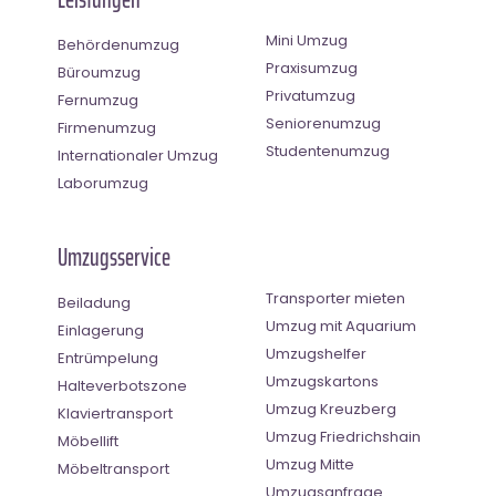
Mini Umzug
Behördenumzug
Praxisumzug
Büroumzug
Privatumzug
Fernumzug
Seniorenumzug
Firmenumzug
Studentenumzug
Internationaler Umzug
Laborumzug
Umzugsservice
Transporter mieten
Beiladung
Umzug mit Aquarium
Einlagerung
Umzugshelfer
Entrümpelung
Umzugskartons
Halteverbotszone
Umzug Kreuzberg
Klaviertransport
Umzug Friedrichshain
Möbellift
Umzug Mitte
Möbeltransport
Umzugsanfrage