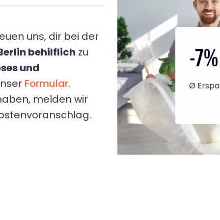
euen uns, dir bei der
-7
%
rlin behilflich
zu
oses und
unser
Formular
.
Ø Erspa
haben, melden wir
Kostenvoranschlag.