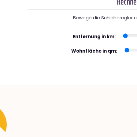
Rechner
Bewege die Schieberegler un
Entfernung in km:
Wohnfläche in qm: