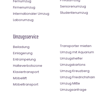
Privatumzug
Fernumzug
Seniorenumzug
Firmenumzug
Studentenumzug
Internationaler Umzug
Laborumzug
Umzugsservice
Transporter mieten
Beiladung
Umzug mit Aquarium
Einlagerung
Umzugshelfer
Entrümpelung
Umzugskartons
Halteverbotszone
Umzug Kreuzberg
Klaviertransport
Umzug Friedrichshain
Möbellift
Umzug Mitte
Möbeltransport
Umzugsanfrage