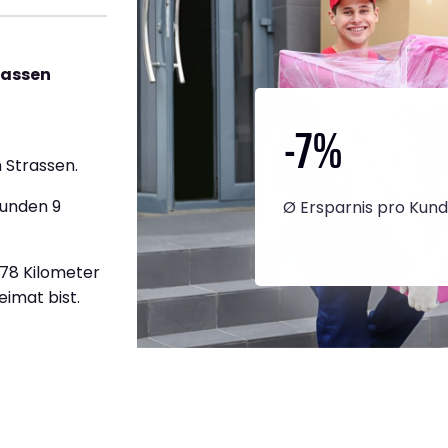
rassen
-7
%
 Strassen.
tunden 9
Ø Ersparnis pro Kun
778 Kilometer
eimat bist.