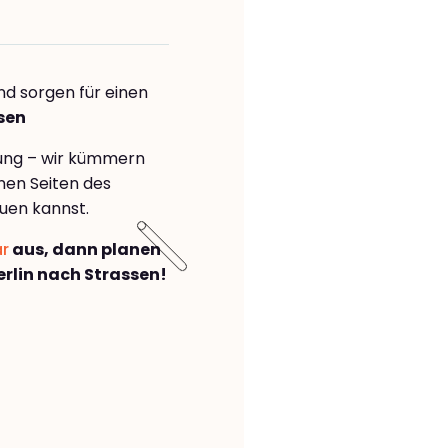
nd sorgen für einen
sen
rung – wir kümmern
önen Seiten des
uen kannst.
ar
aus, dann planen
rlin nach Strassen!