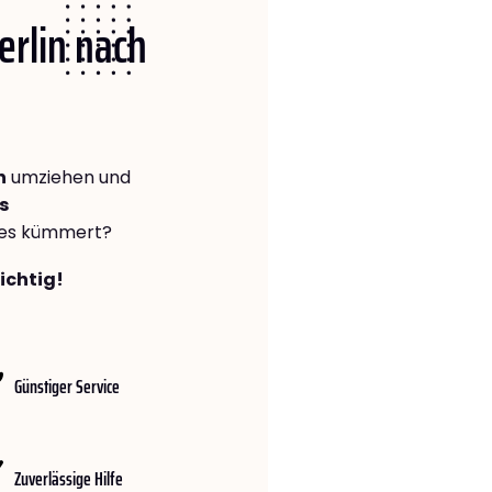
erlin nach
n
umziehen und
s
lles kümmert?
richtig!
Günstiger Service
Zuverlässige Hilfe