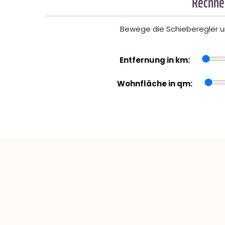
Rechner
Bewege die Schieberegler un
Entfernung in km:
Wohnfläche in qm: