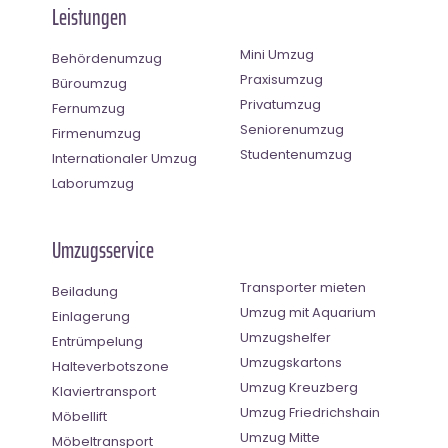
Leistungen
Mini Umzug
Behördenumzug
Praxisumzug
Büroumzug
Privatumzug
Fernumzug
Seniorenumzug
Firmenumzug
Studentenumzug
Internationaler Umzug
Laborumzug
Umzugsservice
Transporter mieten
Beiladung
Umzug mit Aquarium
Einlagerung
Umzugshelfer
Entrümpelung
Umzugskartons
Halteverbotszone
Umzug Kreuzberg
Klaviertransport
Umzug Friedrichshain
Möbellift
Umzug Mitte
Möbeltransport