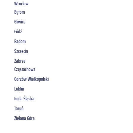
Wrocław
Bytom
Gliwice
Łódź
Radom
Szczecin
Zabrze
Częstochowa
Gorzów Wielkopolski
Lublin
Ruda Śląska
Toruń
Zielona Góra