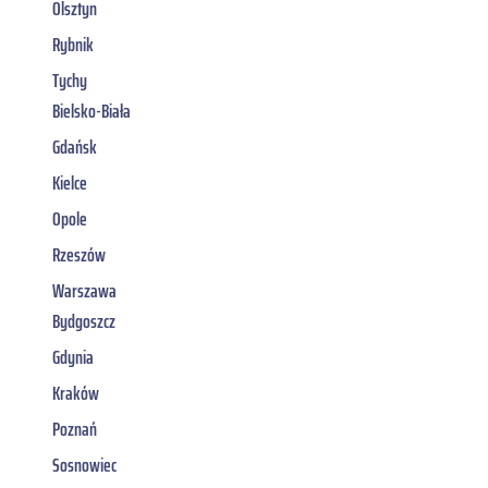
Olsztyn
Rybnik
Tychy
Bielsko-Biała
Gdańsk
Kielce
Opole
Rzeszów
Warszawa
Bydgoszcz
Gdynia
Kraków
Poznań
Sosnowiec