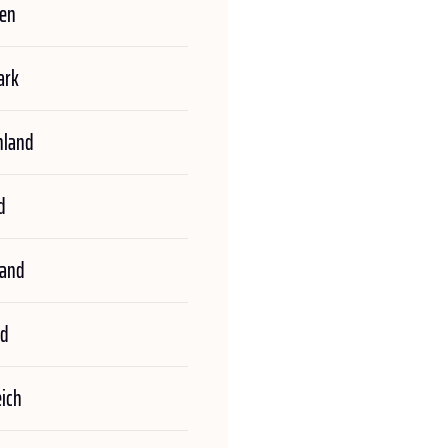
ien
ark
hland
d
land
nd
eich