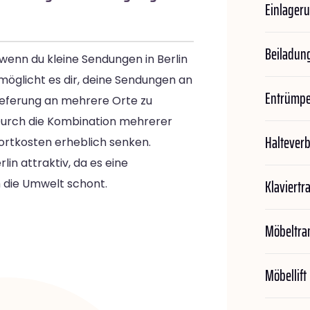
Einlager
Beiladun
 wenn du kleine Sendungen in Berlin
möglicht es dir, deine Sendungen an
Entrümp
ieferung an mehrere Orte zu
 Durch die Kombination mehrerer
Haltever
ortkosten erheblich senken.
lin attraktiv, da es eine
Klaviertr
h die Umwelt schont.
Möbeltra
Möbellift