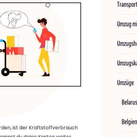
Transport
Umzug mi
Umzugshe
Umzugska
Umzüge
Belaru
Belgie
rden, ist der Kraftstoffverbrauch
 kannst du deine Kosten weiter