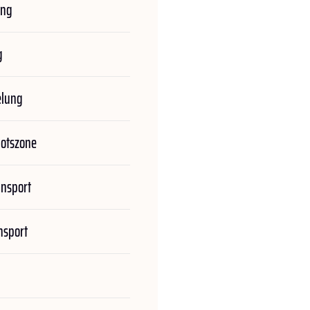
ung
g
elung
botszone
ansport
nsport