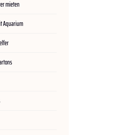
er mieten
t Aquarium
lfer
rtons
s
n