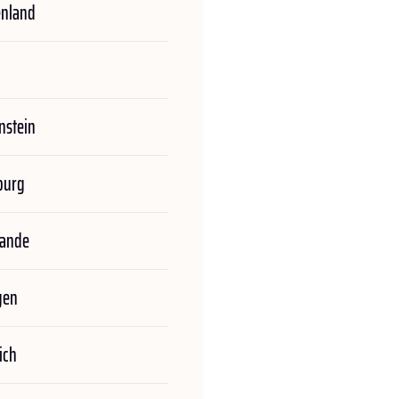
enland
nstein
burg
lande
gen
ich