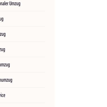
onaler Umzug
ug
zug
zug
numzug
enumzug
ice