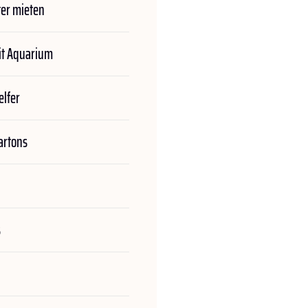
er mieten
t Aquarium
lfer
rtons
s
n