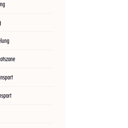
ung
g
elung
botszone
ansport
nsport