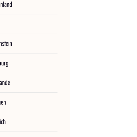
enland
nstein
burg
lande
gen
ich