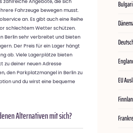
es zahlreiche Angebote, die sich
Bulgar
ehrere Fahrzeuge bewegen musst.
lservice an. Es gibt auch eine Reihe
Dänem
 vor schlechtem Wetter schützen.
 in Berlin sehr verbreitet und bieten
Deutsc
gern. Der Preis für ein Lager hängt
g ab. Viele Lagerplätze bieten
Englan
ekt zu deiner neuen Adresse
ten, den Parkplatzmangel in Berlin zu
EU Aus
ption und du wirst eine bequeme
Finnla
denen Alternativen mit sich?
Frankr