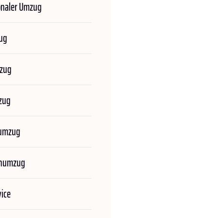
onaler Umzug
ug
zug
zug
numzug
enumzug
ice