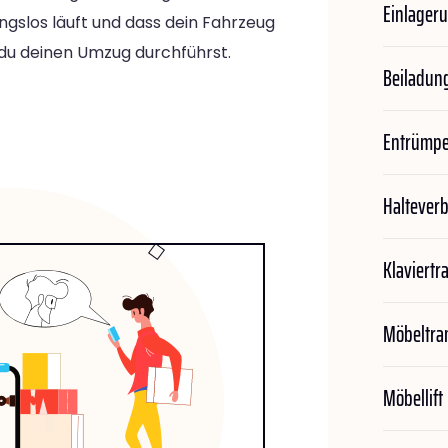
Einlager
ngslos läuft und dass dein Fahrzeug
du deinen Umzug durchführst.
Beiladun
Entrümp
Haltever
Klaviertr
Möbeltra
Möbellift