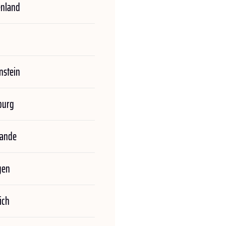
enland
nstein
burg
lande
gen
ich