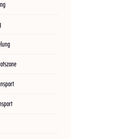
ung
g
elung
botszone
ansport
nsport