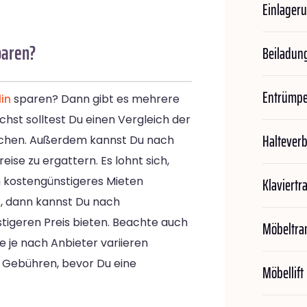
Einlager
paren?
Beiladun
Entrümp
in
sparen? Dann gibt es mehrere
chst solltest Du einen Vergleich der
Haltever
ichen. Außerdem kannst Du nach
se zu ergattern. Es lohnt sich,
Klaviertr
n kostengünstigeres Mieten
t, dann kannst Du nach
stigeren Preis bieten. Beachte auch
Möbeltra
die je nach Anbieter variieren
 Gebühren, bevor Du eine
Möbellift