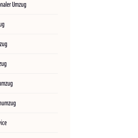
onaler Umzug
ug
zug
zug
numzug
enumzug
ice