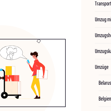
Transport
Umzug mi
Umzugshe
Umzugska
Umzüge
Belaru
Belgie