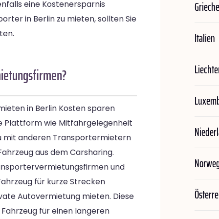
Griech
enfalls eine Kostenersparnis
rter in Berlin zu mieten, sollten Sie
ten.
Italien
Liechte
mietungsfirmen?
Luxem
mieten in Berlin Kosten sparen
e Plattform wie Mitfahrgelegenheit
Nieder
du mit anderen Transportermietern
 Fahrzeug aus dem Carsharing.
Norwe
ransportervermietungsfirmen und
 Fahrzeug für kurze Strecken
Österre
ivate Autovermietung mieten. Diese
 Fahrzeug für einen längeren