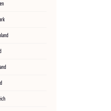
ien
ark
hland
d
land
nd
eich