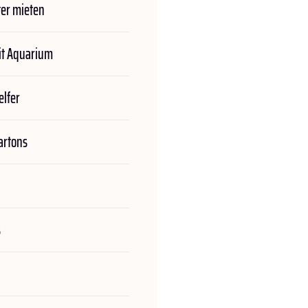
er mieten
t Aquarium
lfer
rtons
s
n