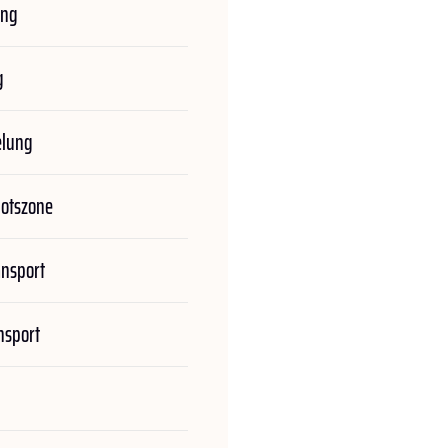
ung
g
elung
botszone
ansport
nsport