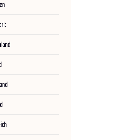
ien
ark
hland
d
land
nd
eich