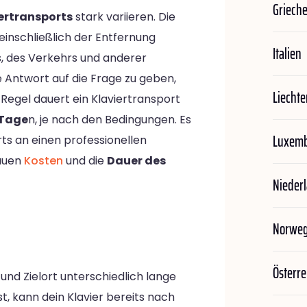
Griech
ertransports
stark variieren. Die
einschließlich der Entfernung
Italien
s, des Verkehrs und anderer
 Antwort auf die Frage zu geben,
Liechte
r Regel dauert ein Klaviertransport
 Tage
n, je nach den Bedingungen. Es
Luxem
rts an einen professionellen
nauen
Kosten
und die
Dauer des
Nieder
Norwe
Österre
und Zielort unterschiedlich lange
t, kann dein Klavier bereits nach