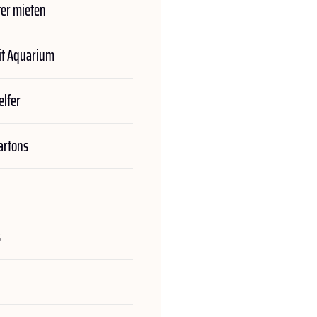
er mieten
t Aquarium
lfer
rtons
s
n