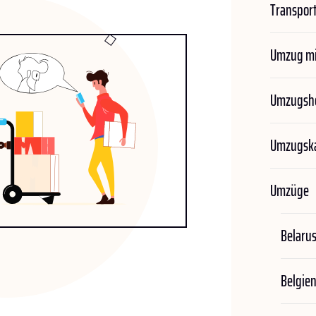
Transport
Umzug mi
Umzugshe
Umzugska
Umzüge
Belaru
Belgie