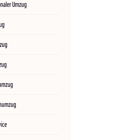
onaler Umzug
ug
zug
zug
numzug
enumzug
ice