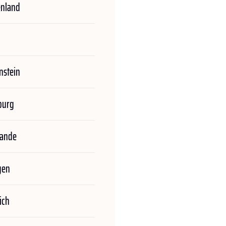
enland
nstein
burg
lande
gen
ich