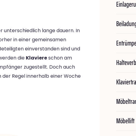
Einlager
Beiladun
 unterschiedlich lange dauern. In
vorher in einer gemeinsamen
Entrümp
 Beteiligten einverstanden sind und
werden die
Klaviere
schon am
Haltever
pfänger zugestellt. Doch auch
in der Regel innerhalb einer Woche
Klaviertr
Möbeltra
Möbellift