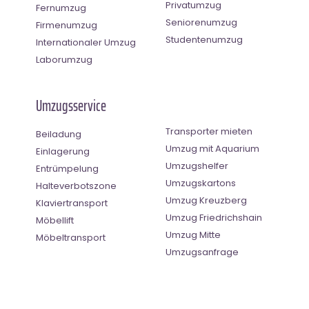
Privatumzug
Fernumzug
Seniorenumzug
Firmenumzug
Studentenumzug
Internationaler Umzug
Laborumzug
Umzugsservice
Transporter mieten
Beiladung
Umzug mit Aquarium
Einlagerung
Umzugshelfer
Entrümpelung
Umzugskartons
Halteverbotszone
Umzug Kreuzberg
Klaviertransport
Umzug Friedrichshain
Möbellift
Umzug Mitte
Möbeltransport
Umzugsanfrage