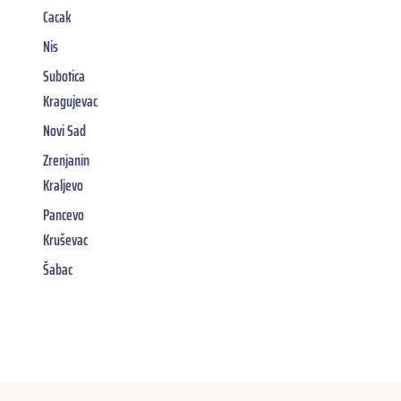
Cacak
Nis
Subotica
Kragujevac
Novi Sad
Zrenjanin
Kraljevo
Pancevo
Kruševac
Šabac