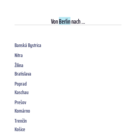
Von
Berlin
nach ...
Banská Bystrica
Nitra
Žilina
Bratislava
Poprad
Kaschau
Prešov
Komárno
Trenčín
Košice