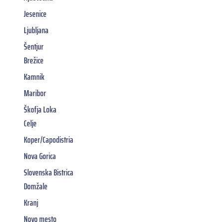
Jesenice
Ljubljana
Šentjur
Brežice
Kamnik
Maribor
Škofja Loka
Celje
Koper/Capodistria
Nova Gorica
Slovenska Bistrica
Domžale
Kranj
Novo mesto