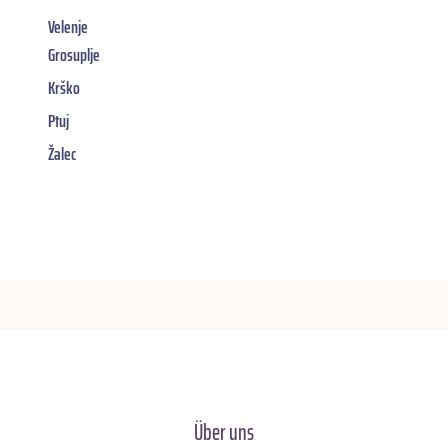
Velenje
Grosuplje
Krško
Ptuj
Žalec
Über uns