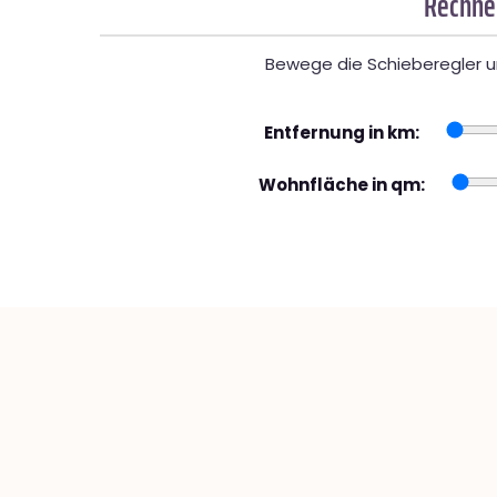
Rechner
Bewege die Schieberegler un
Entfernung in km:
Wohnfläche in qm: