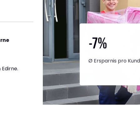
-7
%
irne
Ø Ersparnis pro Kun
Edirne.