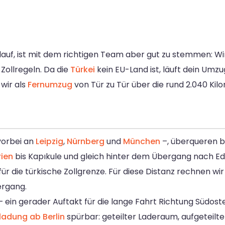
auf, ist mit dem richtigen Team aber gut zu stemmen: W
Zollregeln. Da die
Türkei
kein EU-Land ist, läuft dein Umz
wir als
Fernumzug
von Tür zu Tür über die rund 2.040 Kilo
 vorbei an
Leipzig
,
Nürnberg
und
München
–, überqueren b
rien
bis Kapıkule und gleich hinter dem Übergang nach Edi
r die türkische Zollgrenze. Für diese Distanz rechnen wir
ergang.
 ein gerader Auftakt für die lange Fahrt Richtung Südost
ladung ab Berlin
spürbar: geteilter Laderaum, aufgeteilt