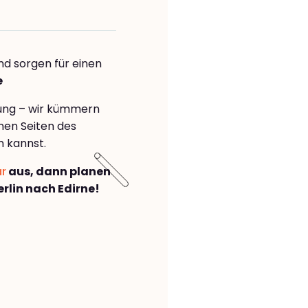
nd sorgen für einen
e
rung – wir kümmern
önen Seiten des
n kannst.
ar
aus, dann planen
lin nach Edirne!