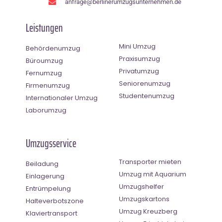
anfrage@berlinerumzugsunternehmen.de
Leistungen
Mini Umzug
Behördenumzug
Praxisumzug
Büroumzug
Privatumzug
Fernumzug
Seniorenumzug
Firmenumzug
Studentenumzug
Internationaler Umzug
Laborumzug
Umzugsservice
Transporter mieten
Beiladung
Umzug mit Aquarium
Einlagerung
Umzugshelfer
Entrümpelung
Umzugskartons
Halteverbotszone
Umzug Kreuzberg
Klaviertransport