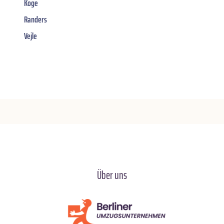
Koge
Randers
Vejle
Über uns