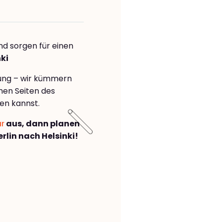
nd sorgen für einen
ki
rung – wir kümmern
önen Seiten des
en kannst.
ar
aus, dann planen
lin nach Helsinki!