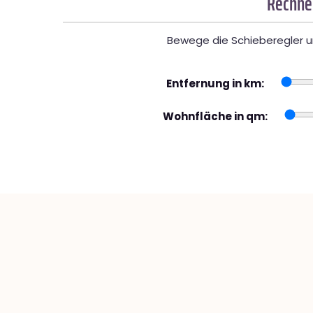
Rechner
Bewege die Schieberegler un
Entfernung in km:
Wohnfläche in qm: