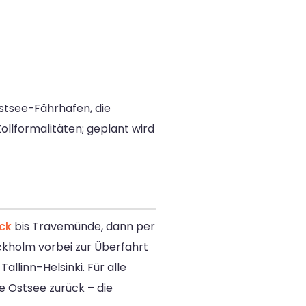
stsee-Fährhafen, die
llformalitäten; geplant wird
ck
bis Travemünde, dann per
ckholm vorbei zur Überfahrt
llinn–Helsinki. Für alle
ie Ostsee zurück – die