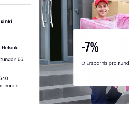
sinki
-7
%
Helsinki.
Stunden 56
Ø Ersparnis pro Kun
.640
ner neuen