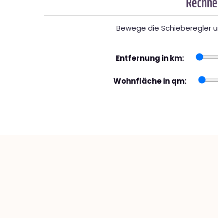
Rechner
Bewege die Schieberegler un
Entfernung in km:
Wohnfläche in qm: