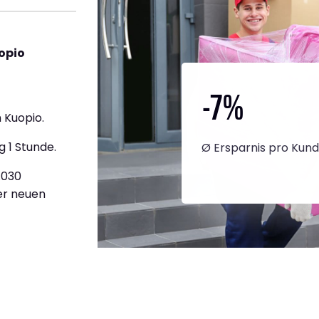
opio
-7
%
 Kuopio.
g 1 Stunde.
Ø Ersparnis pro Kun
.030
ner neuen