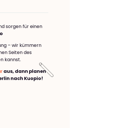
nd sorgen für einen
io
rung – wir kümmern
önen Seiten des
n kannst.
ar
aus, dann planen
rlin nach Kuopio!