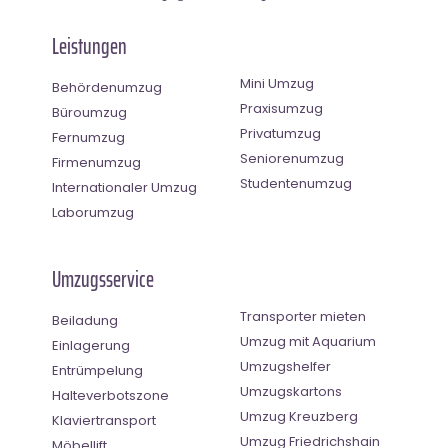
Leistungen
Mini Umzug
Behördenumzug
Praxisumzug
Büroumzug
Privatumzug
Fernumzug
Seniorenumzug
Firmenumzug
Studentenumzug
Internationaler Umzug
Laborumzug
Umzugsservice
Transporter mieten
Beiladung
Umzug mit Aquarium
Einlagerung
Umzugshelfer
Entrümpelung
Umzugskartons
Halteverbotszone
Umzug Kreuzberg
Klaviertransport
Umzug Friedrichshain
Möbellift