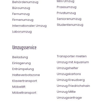
Mini Umzug
Behördenumzug
Praxisumzug
Büroumzug
Privatumzug
Fernumzug
Seniorenumzug
Firmenumzug
Studentenumzug
Internationaler Umzug
Laborumzug
Umzugsservice
Transporter mieten
Beiladung
Umzug mit Aquarium
Einlagerung
Umzugshelfer
Entrümpelung
Umzugskartons
Halteverbotszone
Umzug Kreuzberg
Klaviertransport
Umzug Friedrichshain
Möbellift
Umzug Mitte
Möbeltransport
Umzugsanfrage