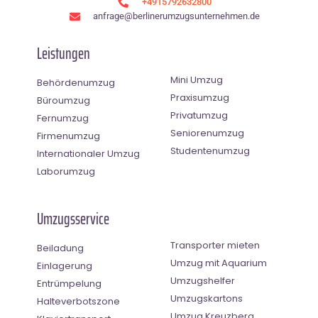
+4915792632800
anfrage@berlinerumzugsunternehmen.de
Leistungen
Mini Umzug
Behördenumzug
Praxisumzug
Büroumzug
Privatumzug
Fernumzug
Seniorenumzug
Firmenumzug
Studentenumzug
Internationaler Umzug
Laborumzug
Umzugsservice
Transporter mieten
Beiladung
Umzug mit Aquarium
Einlagerung
Umzugshelfer
Entrümpelung
Umzugskartons
Halteverbotszone
Umzug Kreuzberg