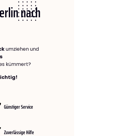
erlin nach
ck
umziehen und
s
lles kümmert?
richtig!
Günstiger Service
Zuverlässige Hilfe