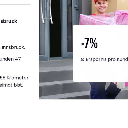
nsbruck
-7
%
 Innsbruck.
tunden 47
Ø Ersparnis pro Kun
755 Kilometer
eimat bist.