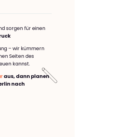
nd sorgen für einen
ruck
rung – wir kümmern
önen Seiten des
euen kannst.
ar
aus, dann planen
rlin nach