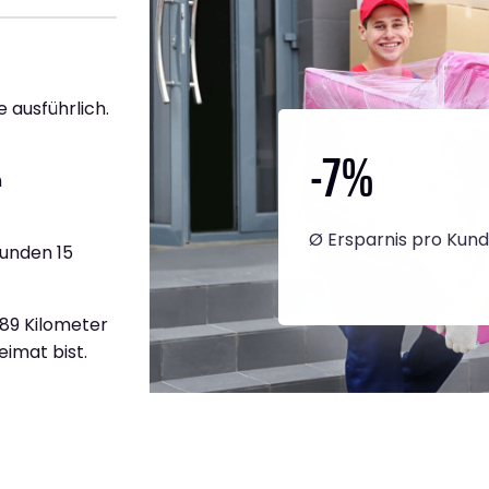
e ausführlich.
-7
%
h
Ø Ersparnis pro Kun
tunden 15
689 Kilometer
eimat bist.