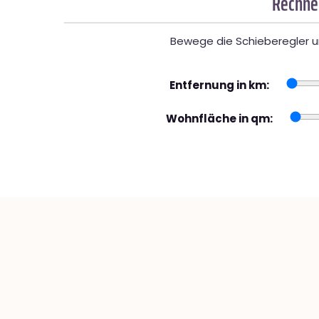
Rechner
Bewege die Schieberegler un
Entfernung in km:
Wohnfläche in qm: