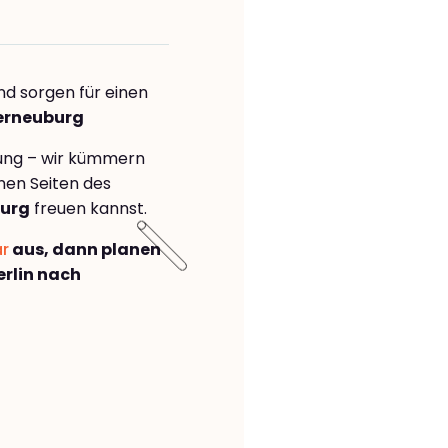
nd sorgen für einen
terneuburg
rung – wir kümmern
önen Seiten des
burg
freuen kannst.
ar
aus, dann planen
rlin nach