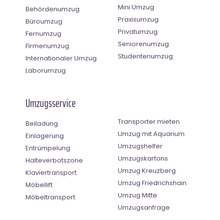
Mini Umzug
Behördenumzug
Praxisumzug
Büroumzug
Privatumzug
Fernumzug
Seniorenumzug
Firmenumzug
Studentenumzug
Internationaler Umzug
Laborumzug
Umzugsservice
Transporter mieten
Beiladung
Umzug mit Aquarium
Einlagerung
Umzugshelfer
Entrümpelung
Umzugskartons
Halteverbotszone
Umzug Kreuzberg
Klaviertransport
Umzug Friedrichshain
Möbellift
Umzug Mitte
Möbeltransport
Umzugsanfrage