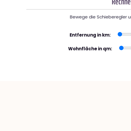
Rechner
Bewege die Schieberegler un
Entfernung in km:
Wohnfläche in qm: