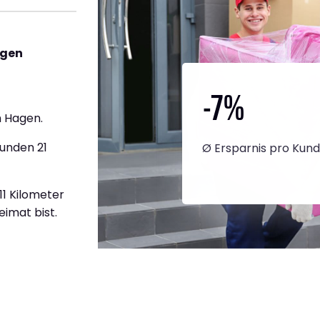
agen
-7
%
 Hagen.
tunden 21
Ø Ersparnis pro Kun
11 Kilometer
eimat bist.