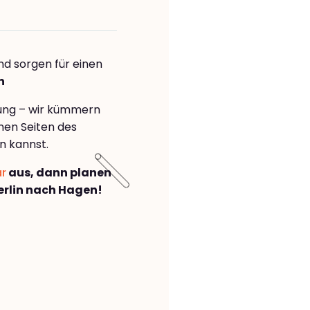
nd sorgen für einen
n
rung – wir kümmern
önen Seiten des
n kannst.
ar
aus, dann planen
rlin nach Hagen!