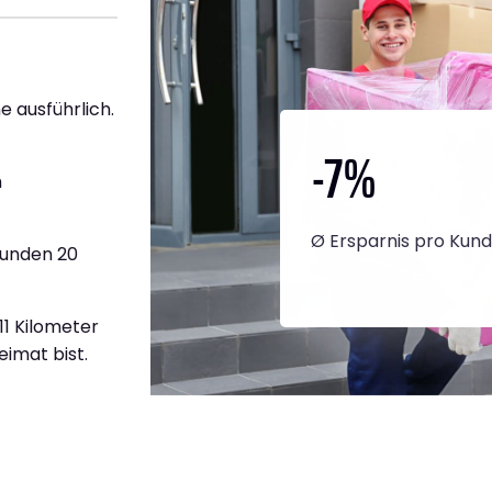
e ausführlich.
-7
%
h
Ø Ersparnis pro Kun
tunden 20
11 Kilometer
eimat bist.