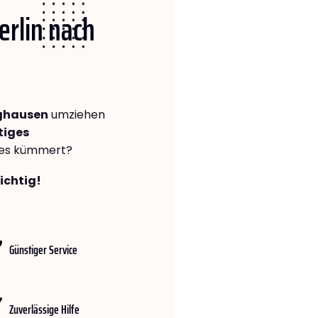
erlin nach
nghausen
umziehen
tiges
lles kümmert?
richtig!
Günstiger Service
Zuverlässige Hilfe