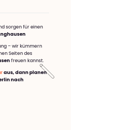
nd sorgen für einen
linghausen
rung – wir kümmern
önen Seiten des
usen
freuen kannst.
ar
aus, dann planen
rlin nach