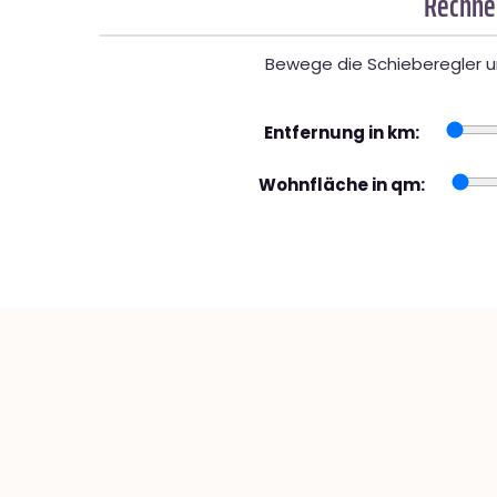
Rechner
Bewege die Schieberegler un
Entfernung in km:
Wohnfläche in qm: