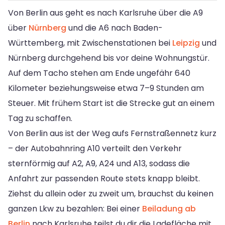
Von Berlin aus geht es nach Karlsruhe über die A9
über
Nürnberg
und die A6 nach Baden-
Württemberg, mit Zwischenstationen bei
Leipzig
und
Nürnberg durchgehend bis vor deine Wohnungstür.
Auf dem Tacho stehen am Ende ungefähr 640
Kilometer beziehungsweise etwa 7–9 Stunden am
Steuer. Mit frühem Start ist die Strecke gut an einem
Tag zu schaffen.
Von Berlin aus ist der Weg aufs Fernstraßennetz kurz
– der Autobahnring A10 verteilt den Verkehr
sternförmig auf A2, A9, A24 und A13, sodass die
Anfahrt zur passenden Route stets knapp bleibt.
Ziehst du allein oder zu zweit um, brauchst du keinen
ganzen Lkw zu bezahlen: Bei einer
Beiladung ab
Berlin
nach Karlsruhe teilst du dir die Ladefläche mit