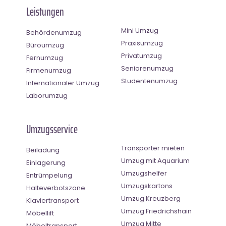
Leistungen
Mini Umzug
Behördenumzug
Praxisumzug
Büroumzug
Privatumzug
Fernumzug
Seniorenumzug
Firmenumzug
Studentenumzug
Internationaler Umzug
Laborumzug
Umzugsservice
Transporter mieten
Beiladung
Umzug mit Aquarium
Einlagerung
Umzugshelfer
Entrümpelung
Umzugskartons
Halteverbotszone
Umzug Kreuzberg
Klaviertransport
Umzug Friedrichshain
Möbellift
Umzug Mitte
Möbeltransport