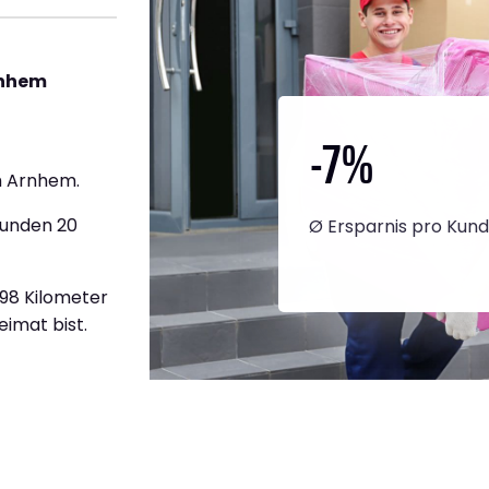
rnhem
-7
%
h Arnhem.
tunden 20
Ø Ersparnis pro Kun
598 Kilometer
eimat bist.