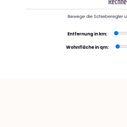
Rechner
Bewege die Schieberegler un
Entfernung in km:
Wohnfläche in qm: