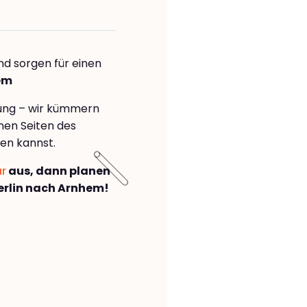
nd sorgen für einen
em
rung – wir kümmern
önen Seiten des
en kannst.
ar
aus, dann planen
rlin nach Arnhem!