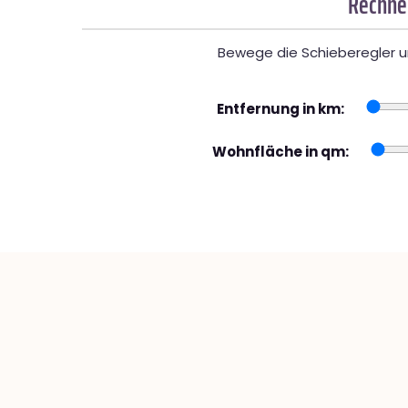
Rechner
Bewege die Schieberegler un
Entfernung in km:
Wohnfläche in qm: