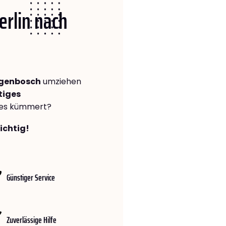
erlin nach
ogenbosch
umziehen
tiges
lles kümmert?
richtig!
Günstiger Service
Zuverlässige Hilfe