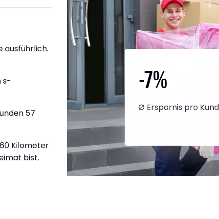
e ausführlich.
-7
%
 s-
Ø Ersparnis pro Kun
tunden 57
660 Kilometer
eimat bist.