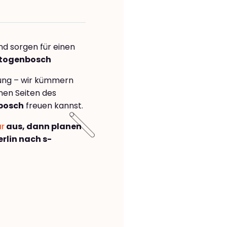
nd sorgen für einen
ertogenbosch
rung – wir kümmern
önen Seiten des
bosch
freuen kannst.
ar
aus, dann planen
rlin nach s-