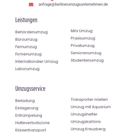
anfrage@berlinerumzugsunternehmen.de
Leistungen
Mini Umzug
Behördenumzug
Praxisumzug
Büroumzug
Privatumzug
Fernumzug
Seniorenumzug
Firmenumzug
Studentenumzug
Internationaler Umzug
Laborumzug
Umzugsservice
Transporter mieten
Beiladung
Umzug mit Aquarium
Einlagerung
Umzugshelfer
Entrümpelung
Umzugskartons
Halteverbotszone
Umzug Kreuzberg
Klaviertransport