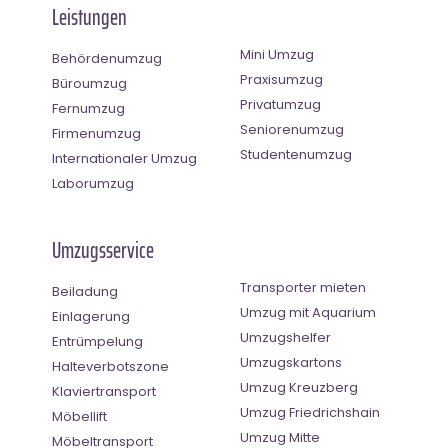
Leistungen
Mini Umzug
Behördenumzug
Praxisumzug
Büroumzug
Privatumzug
Fernumzug
Seniorenumzug
Firmenumzug
Studentenumzug
Internationaler Umzug
Laborumzug
Umzugsservice
Transporter mieten
Beiladung
Umzug mit Aquarium
Einlagerung
Umzugshelfer
Entrümpelung
Umzugskartons
Halteverbotszone
Umzug Kreuzberg
Klaviertransport
Umzug Friedrichshain
Möbellift
Umzug Mitte
Möbeltransport