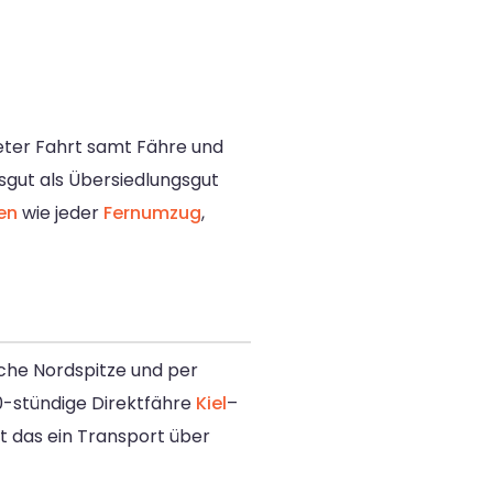
meter Fahrt samt Fähre und
sgut als Übersiedlungsgut
en
wie jeder
Fernumzug
,
sche Nordspitze und per
20-stündige Direktfähre
Kiel
–
st das ein Transport über