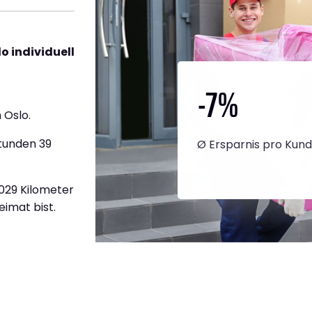
o individuell
-7
%
 Oslo.
Stunden 39
Ø Ersparnis pro Kun
.029 Kilometer
eimat bist.