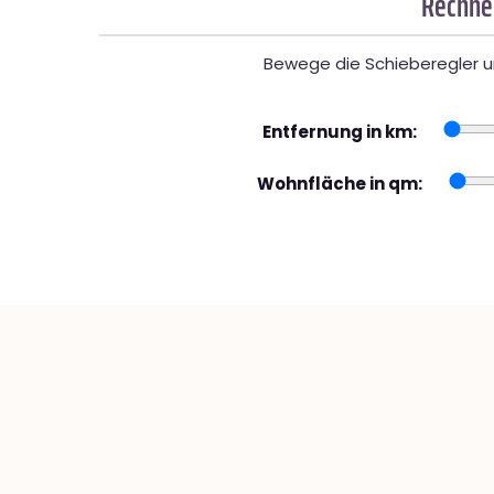
Rechner
Bewege die Schieberegler un
Entfernung in km:
Wohnfläche in qm: