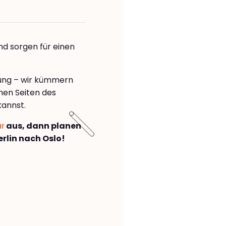
nd sorgen für einen
rung – wir kümmern
önen Seiten des
kannst.
ar
aus, dann planen
rlin nach Oslo!