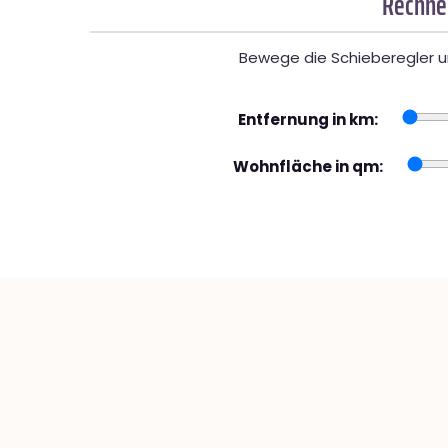
Rechner
Bewege die Schieberegler un
Entfernung in km:
Wohnfläche in qm: