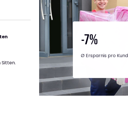
-7
%
tten
Ø Ersparnis pro Kun
Sitten.