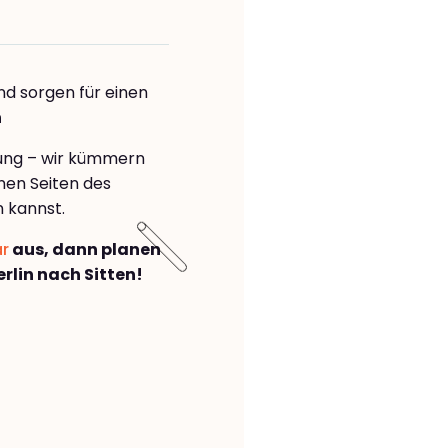
nd sorgen für einen
n
rung – wir kümmern
önen Seiten des
 kannst.
ar
aus, dann planen
lin nach Sitten!