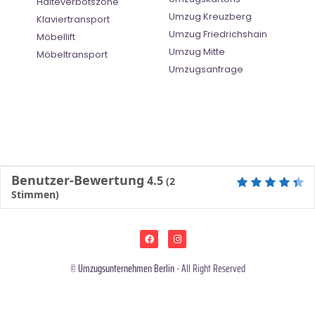
Halteverbotszone
Umzug Kreuzberg
Klaviertransport
Umzug Friedrichshain
Möbellift
Umzug Mitte
Möbeltransport
Umzugsanfrage
Benutzer-Bewertung
4.5
(
2
Stimmen)
©
Umzugsunternehmen Berlin
- All Right Reserved
Ratgeber
|
Lexikon
|
Impressum
|
Datenschutz