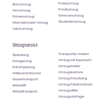
Praxisumzug
Büroumzug
Privatumzug
Fernumzug
Seniorenumzug
Firmenumzug
Studentenumzug
Internationaler Umzug
Laborumzug
Umzugsservice
Transporter mieten
Beiladung
Umzug mit Aquarium
Einlagerung
Umzugshelfer
Entrümpelung
Umzugskartons
Halteverbotszone
Umzug Kreuzberg
Klaviertransport
Umzug Friedrichshain
Möbellift
Umzug Mitte
Möbeltransport
Umzugsanfrage