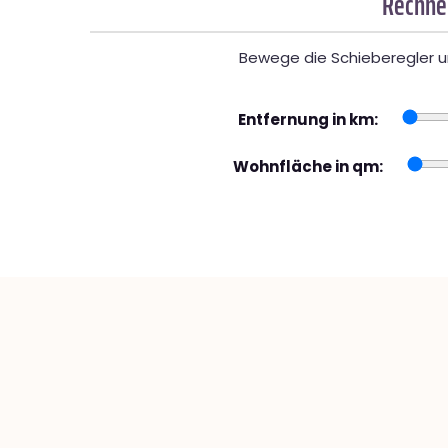
Rechner
Bewege die Schieberegler un
Entfernung in km:
Wohnfläche in qm: