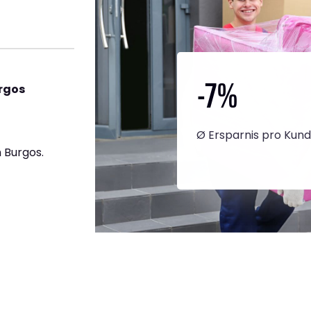
-7
%
rgos
Ø Ersparnis pro Kun
 Burgos.