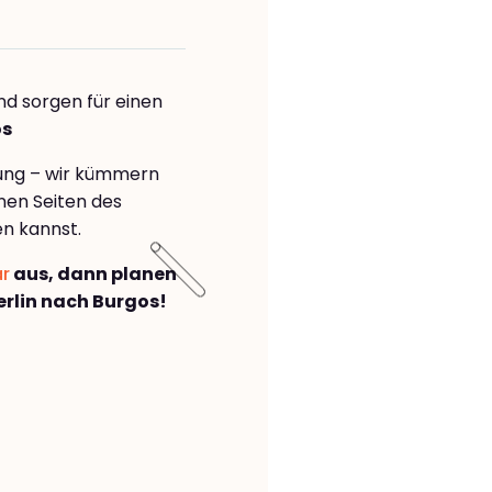
nd sorgen für einen
os
rung – wir kümmern
önen Seiten des
n kannst.
ar
aus, dann planen
rlin nach Burgos!