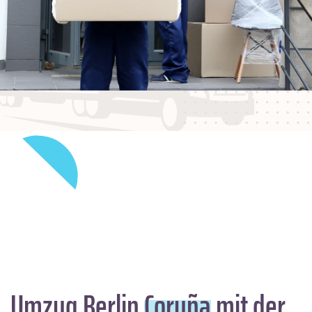
Umzug Berlin
Coruña
mit der