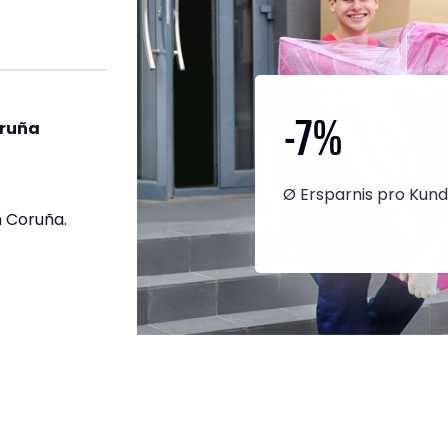
-7
%
oruña
Ø Ersparnis pro Kun
 Coruña.