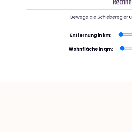
Rechner
Bewege die Schieberegler un
Entfernung in km:
Wohnfläche in qm: