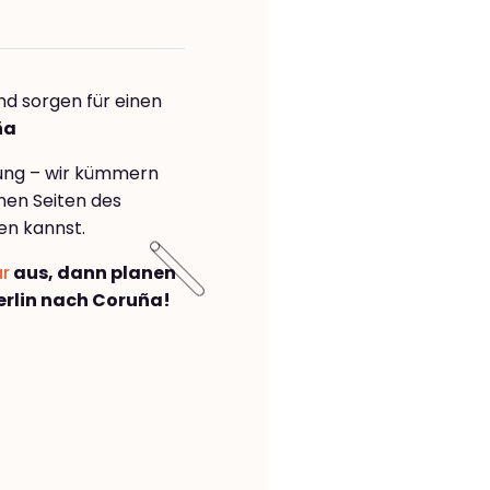
nd sorgen für einen
ña
rung – wir kümmern
önen Seiten des
en kannst.
ar
aus, dann planen
rlin nach Coruña!