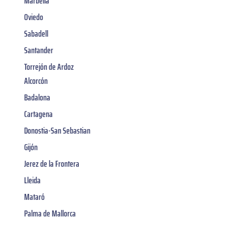
Marbella
Oviedo
Sabadell
Santander
Torrejón de Ardoz
Alcorcón
Badalona
Cartagena
Donostia-San Sebastian
Gijón
Jerez de la Frontera
Lleida
Mataró
Palma de Mallorca