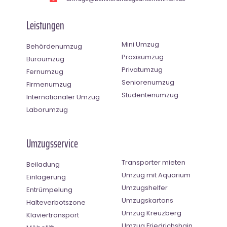
Leistungen
Mini Umzug
Behördenumzug
Praxisumzug
Büroumzug
Privatumzug
Fernumzug
Seniorenumzug
Firmenumzug
Studentenumzug
Internationaler Umzug
Laborumzug
Umzugsservice
Transporter mieten
Beiladung
Umzug mit Aquarium
Einlagerung
Umzugshelfer
Entrümpelung
Umzugskartons
Halteverbotszone
Umzug Kreuzberg
Klaviertransport
Umzug Friedrichshain