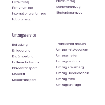
Privatumzug
Fernumzug
Seniorenumzug
Firmenumzug
Studentenumzug
Internationaler Umzug
Laborumzug
Umzugsservice
Transporter mieten
Beiladung
Umzug mit Aquarium
Einlagerung
Umzugshelfer
Entrümpelung
Umzugskartons
Halteverbotszone
Umzug Kreuzberg
Klaviertransport
Umzug Friedrichshain
Möbellift
Umzug Mitte
Möbeltransport
Umzugsanfrage