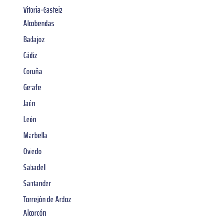
Vitoria-Gasteiz
Alcobendas
Badajoz
Cádiz
Coruña
Getafe
Jaén
León
Marbella
Oviedo
Sabadell
Santander
Torrejón de Ardoz
Alcorcón