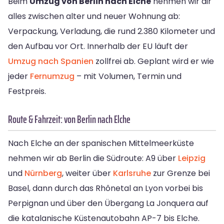
Beim
Umzug von Berlin nach Elche
nehmen wir dir
alles zwischen alter und neuer Wohnung ab:
Verpackung, Verladung, die rund 2.380 Kilometer und
den Aufbau vor Ort. Innerhalb der EU läuft der
Umzug nach Spanien
zollfrei ab. Geplant wird er wie
jeder
Fernumzug
– mit Volumen, Termin und
Festpreis.
Route & Fahrzeit: von Berlin nach Elche
Nach Elche an der spanischen Mittelmeerküste
nehmen wir ab Berlin die Südroute: A9 über
Leipzig
und
Nürnberg
, weiter über
Karlsruhe
zur Grenze bei
Basel, dann durch das Rhônetal an Lyon vorbei bis
Perpignan und über den Übergang La Jonquera auf
die katalanische Küstenautobahn AP-7 bis Elche.