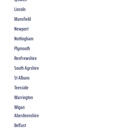
Lincoln
Mansfield
Newport
Nottingham
Plymouth
Renfrewshire
South Ayrshire
St Albans
Teesside
Warrington
Wigan
Aberdeenshire
Belfast