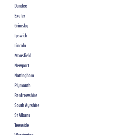
Dundee
Exeter
Grimsby
Ipswich
Lincoln
Mansfield
Newport
Nottingham
Plymouth
Renfrewshire
South Ayrshire
St Albans
Teesside