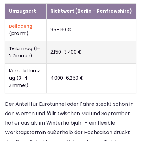
Umzugsart
Richtwert (Berlin – Renfrewshire)
Beiladung
95–130 €
(pro m³)
Teilumzug (1–
2.150–3.400 €
2 Zimmer)
Komplettumz
ug (3–4
4.000–6.250 €
Zimmer)
Der Anteil für Eurotunnel oder Fähre steckt schon in
den Werten und fällt zwischen Mai und September
höher aus als im Winterhalbjahr – ein flexibler
Werktagstermin außerhalb der Hochsaison drückt