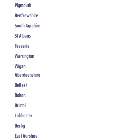
Plymouth
Renfrewshire
South Ayrshire
St Albans
Teesside
Warrington
Wigan
Aberdeenshire
Belfast
Bolton
Bristol
Colchester
Derby
East Ayrshire