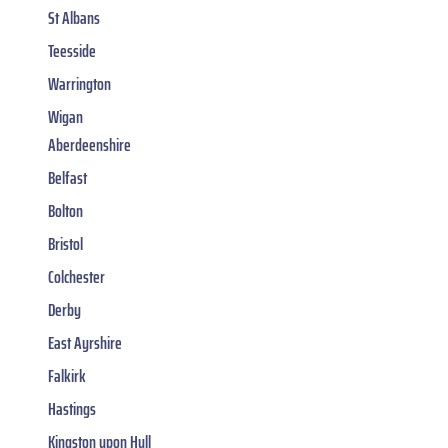
St Albans
Teesside
Warrington
Wigan
Aberdeenshire
Belfast
Bolton
Bristol
Colchester
Derby
East Ayrshire
Falkirk
Hastings
Kingston upon Hull