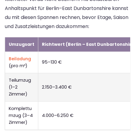
Anhaltspunkt für Berlin–East Dunbartonshire kannst
du mit diesen Spannen rechnen, bevor Etage, Saison
und Zusatzleistungen dazukommen:
Umzugsart
Richtwert (Berlin – East Dunbartonshire
Beiladung
95–130 €
(pro m³)
Teilumzug
(1–2
2.150–3.400 €
Zimmer)
Komplettu
mzug (3–4
4.000–6.250 €
Zimmer)