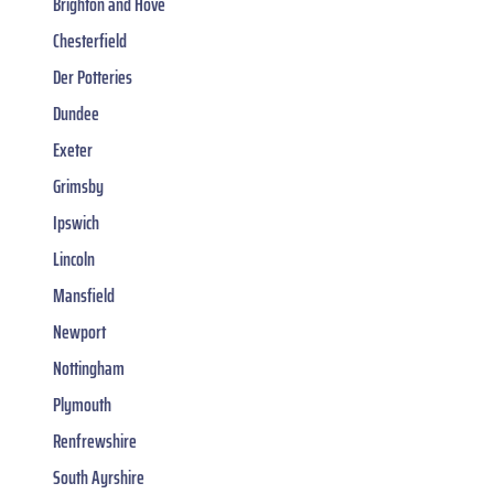
Brighton and Hove
Chesterfield
Der Potteries
Dundee
Exeter
Grimsby
Ipswich
Lincoln
Mansfield
Newport
Nottingham
Plymouth
Renfrewshire
South Ayrshire