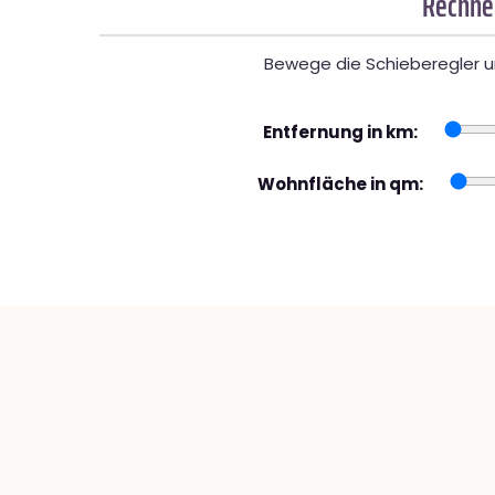
Rechner
Bewege die Schieberegler un
Entfernung in km:
Wohnfläche in qm: