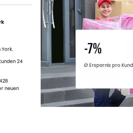
rk
-7
%
 York.
Stunden 24
Ø Ersparnis pro Kun
.428
ner neuen