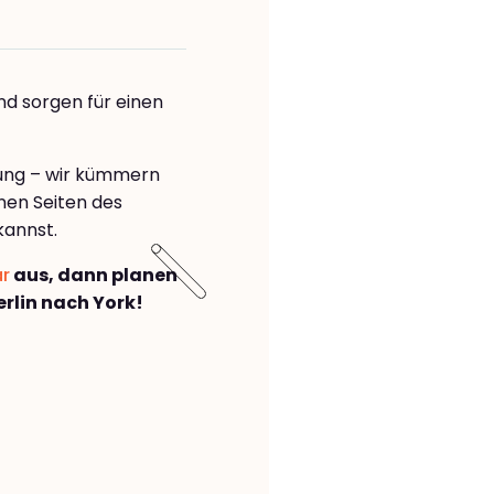
nd sorgen für einen
rung – wir kümmern
önen Seiten des
kannst.
ar
aus, dann planen
rlin nach York!