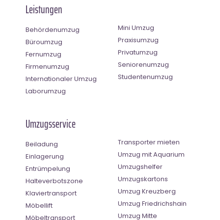
Leistungen
Mini Umzug
Behördenumzug
Praxisumzug
Büroumzug
Privatumzug
Fernumzug
Seniorenumzug
Firmenumzug
Studentenumzug
Internationaler Umzug
Laborumzug
Umzugsservice
Transporter mieten
Beiladung
Umzug mit Aquarium
Einlagerung
Umzugshelfer
Entrümpelung
Umzugskartons
Halteverbotszone
Umzug Kreuzberg
Klaviertransport
Umzug Friedrichshain
Möbellift
Umzug Mitte
Möbeltransport