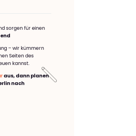
nd sorgen für einen
hend
rung – wir kümmern
önen Seiten des
euen kannst.
ar
aus, dann planen
rlin nach