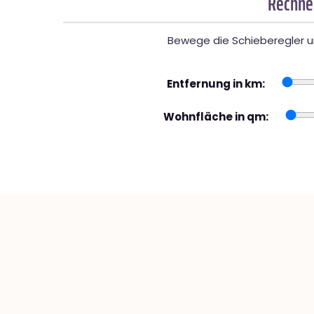
Rechner
Bewege die Schieberegler un
Entfernung in km:
Wohnfläche in qm: