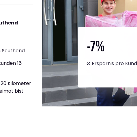
outhend
-7
%
 Southend.
tunden 16
Ø Ersparnis pro Kun
.120 Kilometer
eimat bist.