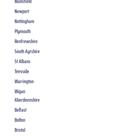
Mansfield
Newport
Nottingham
Plymouth
Renfrewshire
South Ayrshire
St Albans
Teesside
Warrington
Wigan
Aberdeenshire
Belfast
Bolton
Bristol