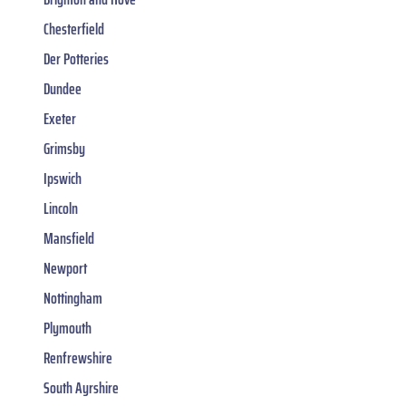
Chesterfield
Der Potteries
Dundee
Exeter
Grimsby
Ipswich
Lincoln
Mansfield
Newport
Nottingham
Plymouth
Renfrewshire
South Ayrshire