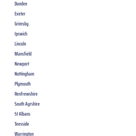
Dundee
Exeter
Grimsby
Ipswich
Lincoln
Mansfield
Newport
Nottingham
Plymouth
Renfrewshire
South Ayrshire
St Albans
Teesside
Warrington